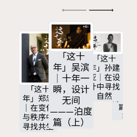
下，GUBI将展
览化为生活的
剧场，用家具
和空间定格日
「这十
「这十
「这十
「这
常生活中动人
十
年」吴滨
年」庄子
年」庄
年」孙建
孙建
玉&李红伟
玉&李
的当下。
｜十年一
亚｜在设
在设
｜道法自
｜道法
计中寻找
寻找
瞬，设计
「这十
然 归属无
然 归
然
自然
年」郑忠
无间
碍——
碍——泊度
｜在变化
篇（
篇（下
———泊度
集）
集）
与秩序中
篇（上）
寻找共生