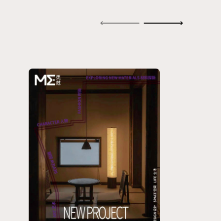
罐汽水，打破
以往在 HAY
House 布展的
传统，今年
3daysofdesign
设计节期间，
HAY于当代艺
术机构 O–
Overgaden，
这运河畔的历